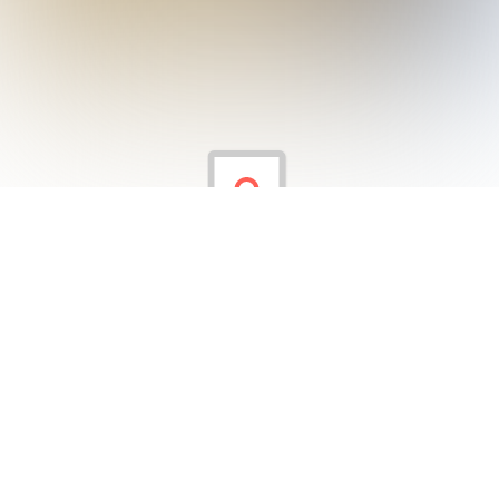
Hayalimdeki Meslek Etkinliği #2019
Anasınıfı Öğrencilerimiz Hayalimdeki Meslek etkinliğinde
gelecekte olmak istedikleri mesleğin tanıtımını yaptılar.