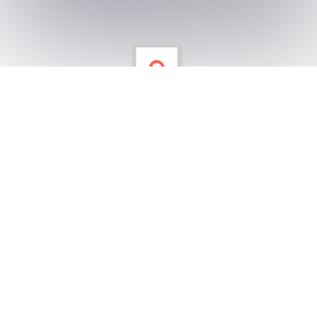
Uzaktan Eğitimde Üçüncü Gün Üçüncü
Sınıflarımız
3. sınıflarımızdan gelen paylaşımlar.