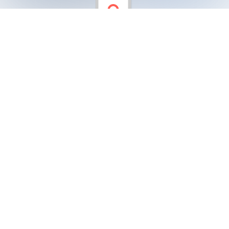
What is a Family?
2. sınıflarımız İngilizce dersinde What is a Family?
ünitesini tamamladı.
Görseller