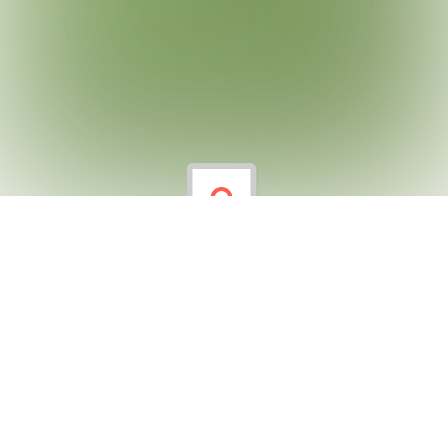
Arkadaşlık İlişkileri
Arkamdan yürüme; önderlik etmeyebilirim, önümde
yürüme; takip etmeyebilirim. Sadece yanımda yürü ve